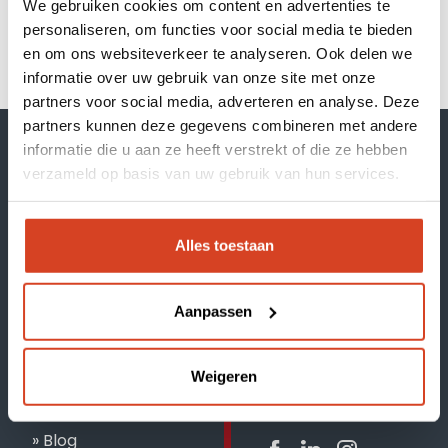
Our brands
We gebruiken cookies om content en advertenties te
personaliseren, om functies voor social media te bieden
Inspiration session
Nog geen account?
Registreer hier
|
en om ons websiteverkeer te analyseren. Ook delen we
informatie over uw gebruik van onze site met onze
Wachtwoord vergeten?
Klik hier
About Klop | Pro
partners voor social media, adverteren en analyse. Deze
partners kunnen deze gegevens combineren met andere
Dealerportal
informatie die u aan ze heeft verstrekt of die ze hebben
verzameld op basis van uw gebruik van hun services.
Support
Webshop
Alles toestaan
Our brands
Inspiration session
Aanpassen
Culinary advisor
Weigeren
About Klop | Pro
Follow us on:
Blog