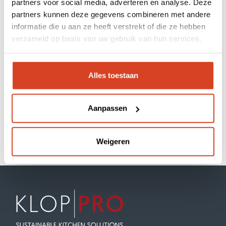
partners voor social media, adverteren en analyse. Deze
À propos de Klop | Pro
partners kunnen deze gegevens combineren met andere
informatie die u aan ze heeft verstrekt of die ze hebben
Soutien
verzameld op basis van uw gebruik van hun services.
Boutique en ligne
Alles toestaan
Aanpassen
Weigeren