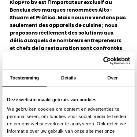
KlopPro bv est l'importateur exclusif au
Benelux des marques renommées Alto-
Shaam et Prática. Mais nous ne vendons pas
seulement des appareils de cuisine ; nous
proposons réellement des solutions aux
défis auxquels de nombreux entrepreneurs
et chefs de la restauration sont confrontés
dans leurs cuisines.
La cuisine moderne a besoin de plus qu'un simple
four mixte et une cuisinière. Presque de
Toestemming
Details
Over
nombreuses cuisines de restauration sont
encore équipées du célèbre four mixte et peu
d'attention est accordée aux solutions
Deze website maakt gebruik van cookies
intelligentes qui soutiennent l'ensemble du
We gebruiken cookies om content en advertenties te
processus en cuisine et peuvent éliminer la
Nos marques
personaliseren, om functies voor social media te bieden
pression dans la cuisine.
en om ons websiteverkeer te analyseren. Ook delen we
Séances d'inspiration
informatie over uw gebruik van onze site met onze