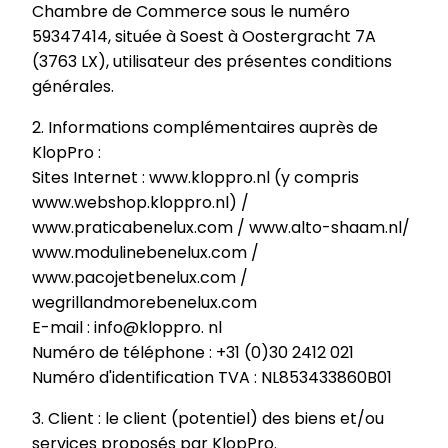
Chambre de Commerce sous le numéro
59347414, située à Soest à Oostergracht 7A
(3763 LX), utilisateur des présentes conditions
générales.
2. Informations complémentaires auprès de
KlopPro :
Sites Internet : www.kloppro.nl (y compris
www.webshop.kloppro.nl) /
www.praticabenelux.com / www.alto-shaam.nl/
www.modulinebenelux.com
/
www.pacojetbenelux.com /
wegrillandmorebenelux.com
E-mail : info@kloppro. nl
Numéro de téléphone : +31 (0)30 2412 021
Numéro d'identification TVA : NL853433860B01
3. Client : le client (potentiel) des biens et/ou
services proposés par KlopPro.