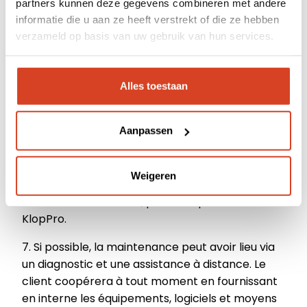
À propos de Klop | Pro
de la maintenance sont les jours ouvrables entre
partners kunnen deze gegevens combineren met andere
9h00 et 17h00. Un tarif différent s'applique pour
informatie die u aan ze heeft verstrekt of die ze hebben
Soutien
le travail en dehors des heures de bureau.
verzameld op basis van uw gebruik van hun services.
KlopPro a le pouvoir de modifier ou de raccourcir
Boutique en ligne
les heures d'exécution de la maintenance. Si
Alles toestaan
KlopPro souhaite faire usage de ce pouvoir, elle
en informera le client par écrit dans les
meilleurs délais.
Aanpassen
6. En principe, la maintenance a lieu chez le
Client. Les travaux qui ne peuvent
Weigeren
raisonnablement être effectués chez le client
sont effectués ailleurs, par exemple chez
KlopPro.
7. Si possible, la maintenance peut avoir lieu via
un diagnostic et une assistance à distance. Le
client coopérera à tout moment en fournissant
en interne les équipements, logiciels et moyens