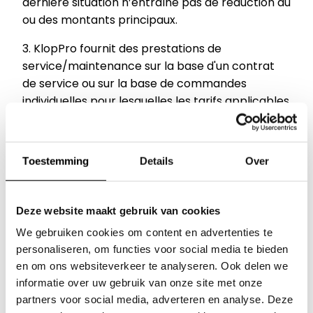
dernière situation n’entraîne pas de réduction du
ou des montants principaux.
3. KlopPro fournit des prestations de
service/maintenance sur la base d'un contrat
de service ou sur la base de commandes
individuelles pour lesquelles les tarifs applicables
de KlopPro s'appliquent.
4. Les travaux de maintenance planifiés seront
Toestemming
Details
Over
signalés par KlopPro au moins 24 heures à
l'avance. KlopPro n'est pas obligé de signaler les
travaux de maintenance nécessaires. La
Deze website maakt gebruik van cookies
réalisation de travaux de maintenance peut
We gebruiken cookies om content en advertenties te
avoir des conséquences (temporaires) sur la
Nos marques
personaliseren, om functies voor social media te bieden
disponibilité. Le Client accepte cela et
en om ons websiteverkeer te analyseren. Ook delen we
indemnisera KlopPro à cet égard.
Séances d'inspiration
informatie over uw gebruik van onze site met onze
5. Sauf accord contraire, les horaires d'exécution
partners voor social media, adverteren en analyse. Deze