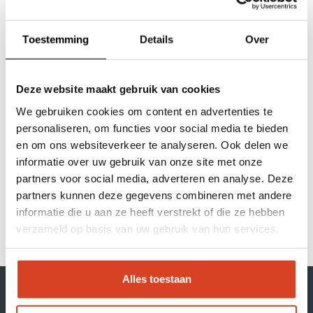
déclaration relative aux cookies. Les cookies
sont de petits fichiers texte qui peuvent être
Toestemming
Details
Over
utilisés par les sites Web pour rendre
l'expérience utilisateur plus efficace.
Conformément à la loi, nous sommes autorisés à
Deze website maakt gebruik van cookies
stocker des cookies sur votre appareil s'ils sont
strictement nécessaires à l'utilisation du site.
We gebruiken cookies om content en advertenties te
Nos marques
personaliseren, om functies voor social media te bieden
Nous avons besoin de votre autorisation pour
en om ons websiteverkeer te analyseren. Ook delen we
tous les autres types de cookies. Ce site Web
Séances d'inspiration
informatie over uw gebruik van onze site met onze
utilise différents types de cookies. Certains
partners voor social media, adverteren en analyse. Deze
cookies sont déposés par des services tiers qui
À propos de Klop | Pro
partners kunnen deze gegevens combineren met andere
apparaissent sur nos pages. Votre
informatie die u aan ze heeft verstrekt of die ze hebben
consentement s'applique aux domaines suivants
Soutien
verzameld op basis van uw gebruik van hun services.
: kloppro.nl
Boutique en ligne
Alles toestaan