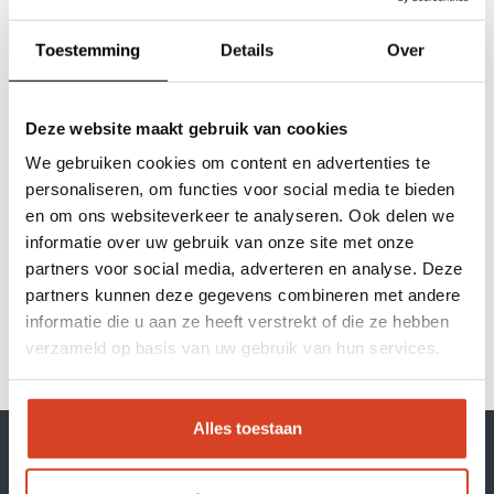
Cookies zijn kleine tekstbestanden die door
websites kunnen worden gebruikt om
Toestemming
Details
Over
gebruikerservaringen efficiënter te maken.
Volgens de wet mogen wij cookies op jouw
apparaat opslaan als ze strikt noodzakelijk zijn
Deze website maakt gebruik van cookies
voor het gebruik van de site. Voor alle andere
Onze merken
We gebruiken cookies om content en advertenties te
soorten cookies hebben we jouw toestemming
personaliseren, om functies voor social media te bieden
nodig. Deze website maakt gebruik van
Inspiratiesessies
en om ons websiteverkeer te analyseren. Ook delen we
verschillende soorten cookies. Sommige cookies
informatie over uw gebruik van onze site met onze
worden geplaatst door diensten van derden die
Over Klop | Pro
partners voor social media, adverteren en analyse. Deze
op onze pagina’s worden weergegeven.
partners kunnen deze gegevens combineren met andere
Dealerportal
informatie die u aan ze heeft verstrekt of die ze hebben
Uw toestemming geldt voor de volgende
verzameld op basis van uw gebruik van hun services.
gebieden: kloppro.nl
Support
Webshop
Alles toestaan