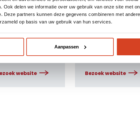
inder warmte en
en terugkoelen in
. Ook delen we informatie over uw gebruik van onze site met on
Dealerportal
ookontwikkeling. De
dezelfde machine.
e. Deze partners kunnen deze gegevens combineren met andere i
deale grilloplossing
erzameld op basis van uw gebruik van hun services.
Support
oor absolute controle
n maximale kwaliteit.
Webshop
Aanpassen
ezoek website
Bezoek website