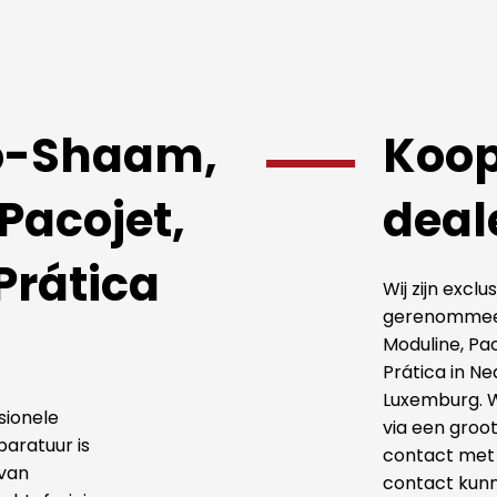
o-Shaam,
Koop
Pacojet,
deal
 Prática
Wij zijn excl
gerenommee
Moduline, Pa
Prática in Ne
Luxemburg. W
sionele
via een groo
aratuur is
contact met 
 van
contact kun