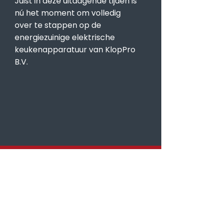
Juist in deze uitdagende tijden is
nú het moment om volledig
over te stappen op de
energiezuinige elektrische
keukenapparatuur van KlopPro
B.V.