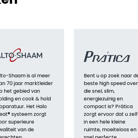
lto-Shaam is al meer
Bent u op zoek naar d
an 70 jaar marktleider
beste high speed ove
p het gebied van
die snel, slim,
olding en cook & hold
energiezuinig en
pparatuur. Het Halo
compact is? Prática
eat® systeem zorgt
zorgt ervoor dat u zelf
oor superieure
in een hele kleine
waliteit van de
ruimte, moeiteloos en
erechten.
snel perfecte