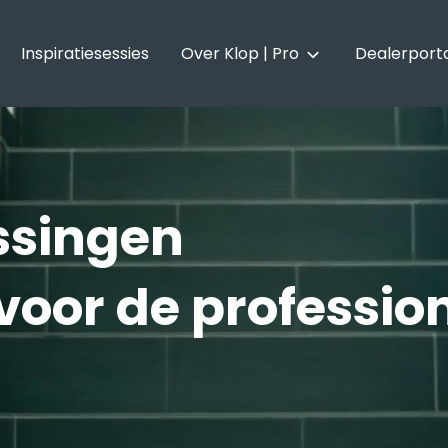
Inspiratiesessies
Over Klop | Pro
Dealerport
Over Klop | Pro
Vacatures
ssingen
voor de professio