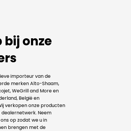
 bij onze
ers
usieve importeur van de
rde merken Alto-Shaam,
cojet, WeGrill and More en
derland, België en
ij verkopen onze producten
t dealernetwerk. Neem
ons op zodat we u in
nen brengen met de