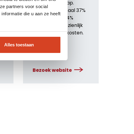
zonder afzuigkap.
ze partners voor social
Bespaar minimaal 37%
nformatie die u aan ze heeft
op frituurolie 24%
energie en aanzienlijk
op personeelskosten.
Alles toestaan
Bezoek website