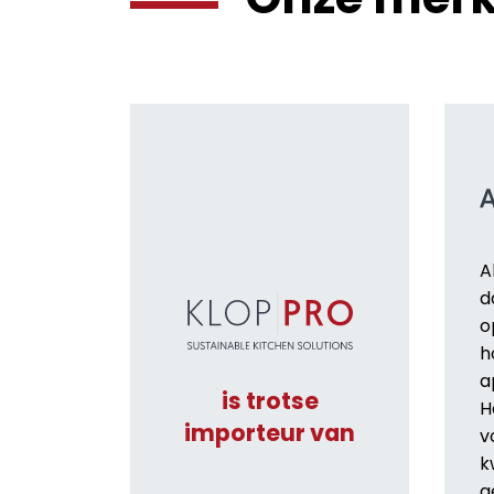
A
d
o
h
a
is trotse
H
importeur van
v
k
g