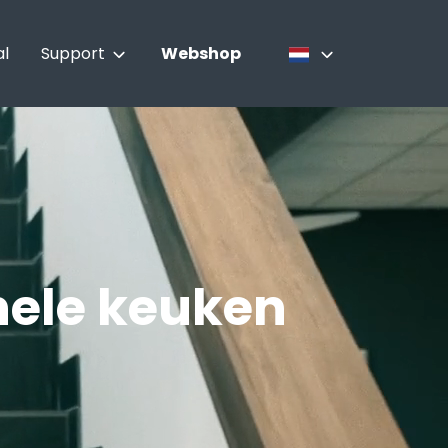
al
Support
Webshop
Contact
Nederlands
Boek een chef | Culinair
Français
advies
English
Service
nele keuken