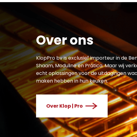
Over ons
KlopPro bv is exclusief importeur in de
Shaam, Moduline en Prática. Maar wij verk
echt oplossingen voor de uitdagingen w
maken hebben in hun keuken.
Over Klop | Pro