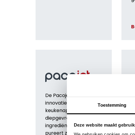
B
De Pacojet is een
W
innovatief
Toestemming
i
keukenapparaat dat
e
diepgevroren
g
ingrediënten ultrafijn
Deze website maakt gebruik
z
pureert zonder
We gebruiken cookies om cont