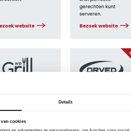
gerechten kunt
serveren.
ezoek website
Bezoek website
N
Onze merken
eGrill biedt ultrasnelle
Toonaangevend in
Details
nfrarood broilers die
vacumeren en sous-
Inspiratiesessies
en authentieke
vide bereidingen in ee
rillsmaak realiseren
warmwater oven,
 van cookies
Over Klop | Pro
onder houtskool,
waarbij u kunt bereide
ent en advertenties te personaliseren, om functies voor social