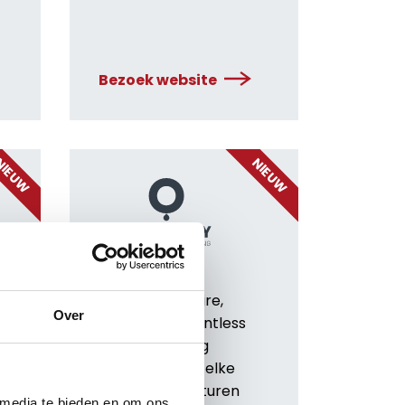
Bezoek website
IEUW
NIEUW
De revolutionaire,
Over
gesloten en ventless
n
frituuroplossing
waarmee u op elke
n
locatie kunt frituren
 media te bieden en om ons