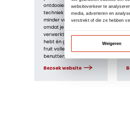
m
ontdooien. Dankzij deze
websiteverkeer te analyseren
r
techniek ontstaat
media, adverteren en analys
i
minder verspilling,
verstrekt of die ze hebben v
v
omdat je alleen
e
verwerkt wat je nodig
hebt én groente en
Weigeren
fruit volledig kunt
benutten.
Bezoek website
B