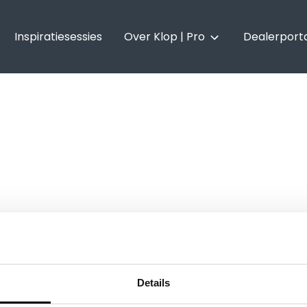
Inspiratiesessies
Over Klop | Pro
Dealerport
Over Klop | Pro
Vacatures
Onze merken
Details
Inspiratiesessies