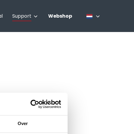
al
Support
Webshop
Contact
Nederlands
Boek een chef | Culinair
Français
advies
English
Service
Over