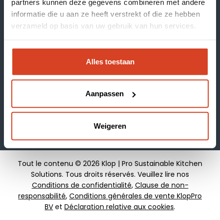
À propos de Klop | Pro
partners kunnen deze gegevens combineren met andere
informatie die u aan ze heeft verstrekt of die ze hebben
Séances d'inspiration
Soutien
verzameld op basis van uw gebruik van hun services.
Réservez un chef
Boutique en ligne
Alles toestaan
Suivez-nous sur :
À propos de Klop | Pro
Blogue
Aanpassen
Postes vacants
Weigeren
Tout le contenu © 2026 Klop | Pro Sustainable Kitchen
Solutions. Tous droits réservés. Veuillez lire nos
Conditions de confidentialité
,
Clause de non-
responsabilité
,
Conditions générales de vente KlopPro
BV
et
Déclaration relative aux cookies
.