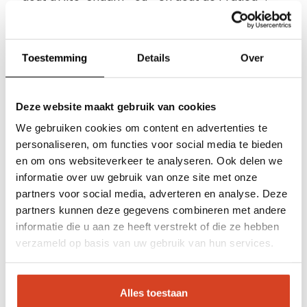
Notre promesse de cuisine intelligente
Travailler sans expérience en cuisine
Toestemming
Details
Over
Servez des plats de qualité supérieure avec
une qualité constante
Préparez 2 x plus rapidement que 4 x plus
Deze website maakt gebruik van cookies
efficacement
We gebruiken cookies om content en advertenties te
Utilisation économe en énergie< /li>
Nos marques
personaliseren, om functies voor social media te bieden
Cuisiner sans vapeur et sans hotte aspirante
en om ons websiteverkeer te analyseren. Ook delen we
Économisez sur l'achat
Séances d'inspiration
informatie over uw gebruik van onze site met onze
Réduisez immédiatement les délais
partners voor social media, adverteren en analyse. Deze
d'attente
À propos de Klop | Pro
partners kunnen deze gegevens combineren met andere
Une cuisine sans stress
informatie die u aan ze heeft verstrekt of die ze hebben
Soutien
verzameld op basis van uw gebruik van hun services.
Boutique en ligne
Alles toestaan