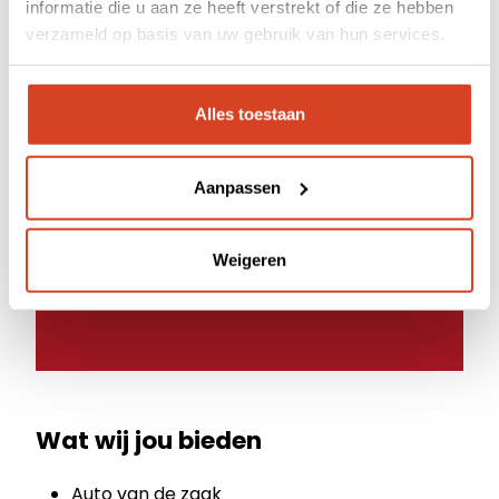
Dealerportal
informatie die u aan ze heeft verstrekt of die ze hebben
Uitstekende beheersing van Nederlands en
verzameld op basis van uw gebruik van hun services.
Engels
Support
Zelfstandig, ondernemend en
resultaatgericht
Webshop
Alles toestaan
Professionele uitstraling en
overtuigingskracht
Ervaring met Office 365 en CRM-systemen
Aanpassen
Weigeren
Wat wij jou bieden
Auto van de zaak