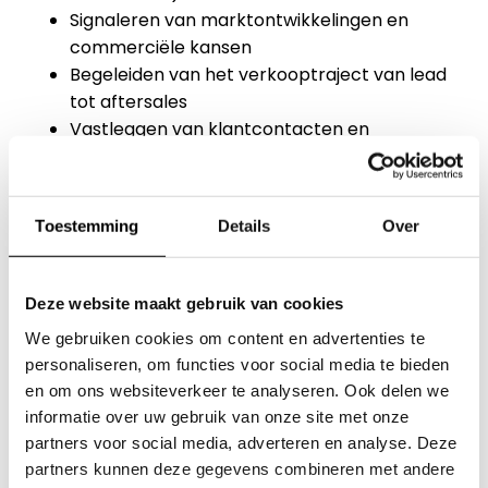
Signaleren van marktontwikkelingen en
commerciële kansen
Begeleiden van het verkooptraject van lead
tot aftersales
Vastleggen van klantcontacten en
verkoopactiviteiten in het CRM-systeem
Samenwerken met marketing en
technische ondersteuning voor optimale
Toestemming
Details
Over
klantbeleving
Vereisten
Deze website maakt gebruik van cookies
Onze merken
Aantoonbare ervaring in de verkoop van
We gebruiken cookies om content en advertenties te
professionele grootkeukenapparatuur
personaliseren, om functies voor social media te bieden
Inspiratiesessies
Sterke commerciële -en
en om ons websiteverkeer te analyseren. Ook delen we
onderhandelingsvaardigheden
informatie over uw gebruik van onze site met onze
Over Klop | Pro
partners voor social media, adverteren en analyse. Deze
Culinaire achtergrond (chef of kitchen
partners kunnen deze gegevens combineren met andere
manager) is een grote pré